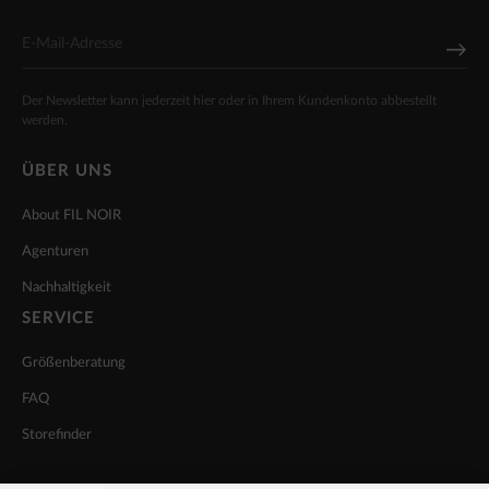
Der Newsletter kann jederzeit hier oder in Ihrem Kundenkonto abbestellt
werden.
ÜBER UNS
About FIL NOIR
Agenturen
Nachhaltigkeit
SERVICE
Größenberatung
FAQ
Storefinder