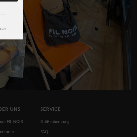
ssum
BER UNS
SERVICE
out FIL NOIR
Größenberatung
enturen
FAQ