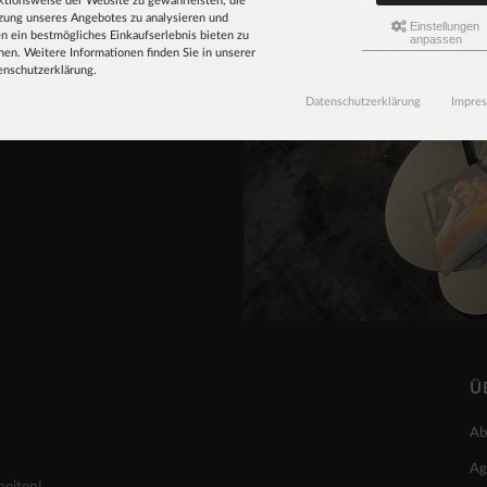
ktionsweise der Website zu gewährleisten, die
zung unseres Angebotes zu analysieren und
Einstellungen
n ein bestmögliches Einkaufserlebnis bieten zu
anpassen
ändler.
en. Weitere Informationen finden Sie in unserer
enschutzerklärung.
emden,
Datenschutzerklärung
Impre
Ü
Ab
Ag
heiten!