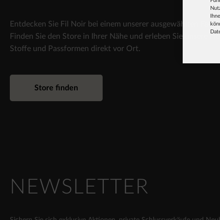
Fun
Nut
Ihne
Entdecken Sie Fil Noir bei einem unserer ausgewählten Fachh
könn
Dat
Finden Sie den Store in Ihrer Nähe und erleben Sie unsere H
Stoffe und Passformen direkt vor Ort.
Store finden
NEWSLETTER
Sichern Sie sich exklusive Aktionen, private Schlussverkäufe und Neu