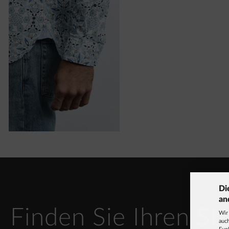
Di
an
Finden Sie Ihren St
Wir
auch