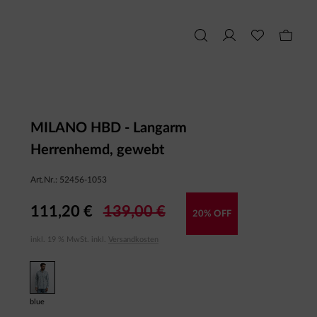
MILANO HBD - Langarm
Herrenhemd, gewebt
Art.Nr.:
52456-1053
111,20 €
139,00 €
20% OFF
inkl. 19 % MwSt. inkl.
Versandkosten
blue