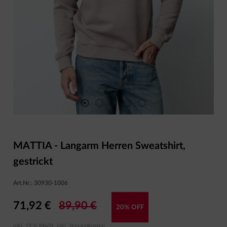
MATTIA - Langarm Herren Sweatshirt,
gestrickt
Art.Nr.:
30930-1006
71,92 €
89,90 €
20% OFF
inkl. 19 % MwSt. inkl.
Versandkosten