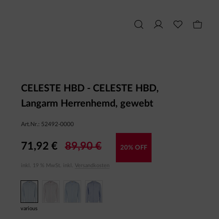
CELESTE HBD - CELESTE HBD,
Langarm Herrenhemd, gewebt
Art.Nr.:
52492-0000
71,92 €
89,90 €
20% OFF
inkl. 19 % MwSt. inkl.
Versandkosten
various