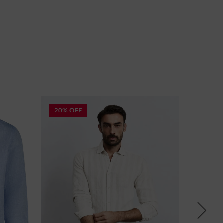
20% OFF
20% O
Next