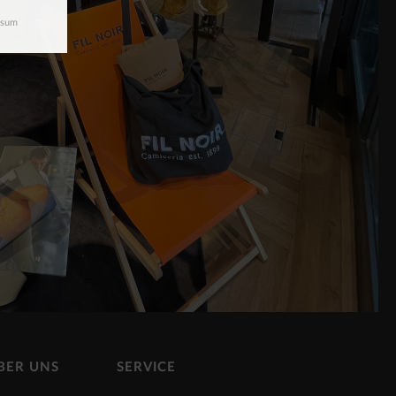
ssum
BER UNS
SERVICE