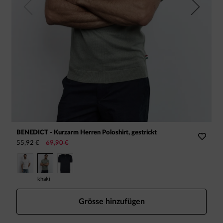
Previous
Next
BENEDICT - Kurzarm Herren Poloshirt, gestrickt
R
55,92 €
69,90 €
3
khaki
k
Grösse hinzufügen