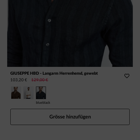
GIUSEPPE HBD - Langarm Herrenhemd, gewebt
T
103,20 €
129,00 €
7
blueblack
k
Grösse hinzufügen