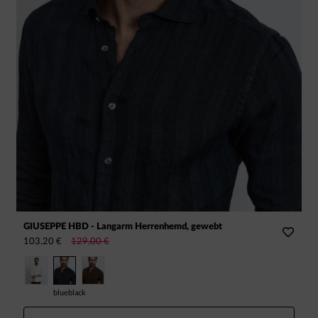
Previous
Next
GIUSEPPE HBD - Langarm Herrenhemd, gewebt
T
103,20 €
129,00 €
7
blueblack
k