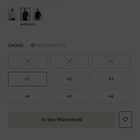
anthracite
GRÖSSE
GRÖSSENHILFE
38
39
40
41
42
43
44
45
46
In den Warenkorb