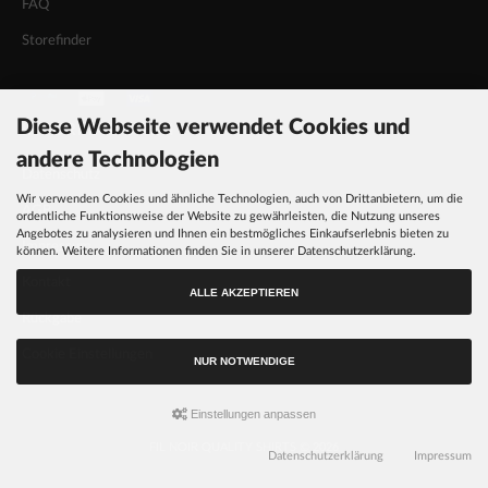
FAQ
Storefinder
Diese Webseite verwendet Cookies und
INFORMATIONEN
andere Technologien
Datenschutz
Wir verwenden Cookies und ähnliche Technologien, auch von Drittanbietern, um die
AGB
ordentliche Funktionsweise der Website zu gewährleisten, die Nutzung unseres
Angebotes zu analysieren und Ihnen ein bestmögliches Einkaufserlebnis bieten zu
Impressum
können. Weitere Informationen finden Sie in unserer Datenschutzerklärung.
Kontakt
ALLE AKZEPTIEREN
Rückgabe
Cookie Einstellungen
NUR NOTWENDIGE
Einstellungen anpassen
FIL NOIR QUALITY SHIRTS © 2026
Datenschutzerklärung
Impressum