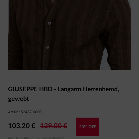
GIUSEPPE HBD - Langarm Herrenhemd,
gewebt
Art.Nr.:
52487-0000
103,20 €
129,00 €
20% OFF
inkl. 19 % MwSt. inkl.
Versandkosten