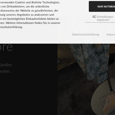
 verwenden Cookies und ähnliche Technologien,
NUR NOTWEN
 von Drittanbietern, um die ordentliche
ktionsweise der Website zu gewährleisten, die
zung unseres Angebotes zu analysieren und
Einstellungen
n ein bestmögliches Einkaufserlebnis bieten zu
anpassen
en. Weitere Informationen finden Sie in unserer
enschutzerklärung.
Datenschutzerklärung
Impre
ore
ändler.
emden,