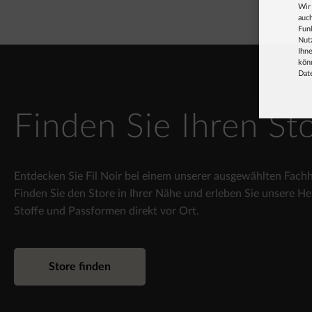
Wir
auch
Fun
Nut
Ihne
könn
Dat
Finden Sie Ihren St
Entdecken Sie Fil Noir bei einem unserer ausgewählten Fachh
Finden Sie den Store in Ihrer Nähe und erleben Sie unsere H
Stoffe und Passformen direkt vor Ort.
Store finden