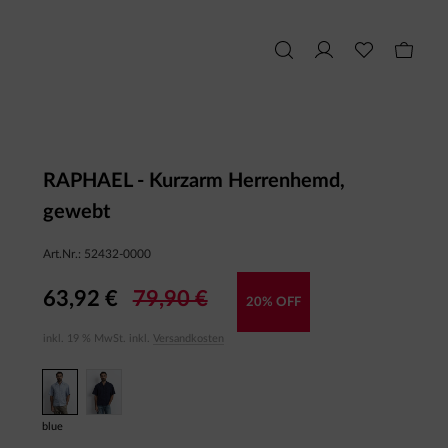
RAPHAEL - Kurzarm Herrenhemd,
gewebt
Art.Nr.:
52432-0000
63,92 €
79,90 €
20% OFF
inkl. 19 % MwSt. inkl.
Versandkosten
blue