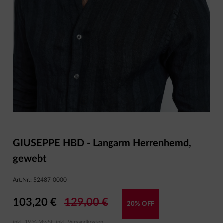
GIUSEPPE HBD - Langarm Herrenhemd,
gewebt
Art.Nr.:
52487-0000
103,20 €
129,00 €
20% OFF
inkl. 19 % MwSt. inkl.
Versandkosten