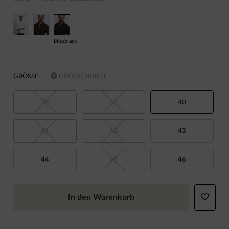
blueblack
GRÖSSE
GRÖSSENHILFE
38
39
40
41
42
43
44
45
46
In den Warenkorb