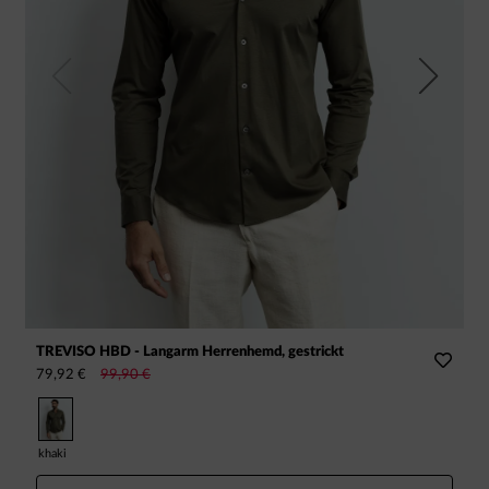
Previous
Next
TREVISO HBD - Langarm Herrenhemd, gestrickt
R
79,92 €
99,90 €
8
khaki