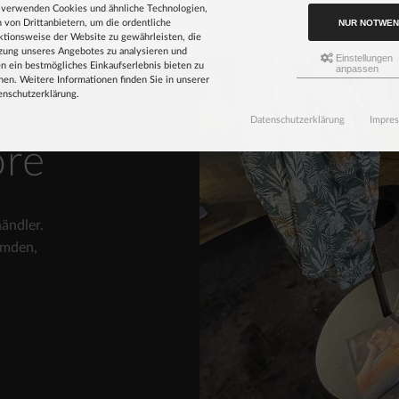
 verwenden Cookies und ähnliche Technologien,
NUR NOTWEN
 von Drittanbietern, um die ordentliche
ktionsweise der Website zu gewährleisten, die
zung unseres Angebotes zu analysieren und
Einstellungen
n ein bestmögliches Einkaufserlebnis bieten zu
anpassen
en. Weitere Informationen finden Sie in unserer
enschutzerklärung.
Datenschutzerklärung
Impre
ore
ändler.
emden,