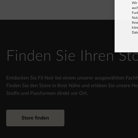
Wir
auch
Fun
Nut
Ihne
könn
Dat
Finden Sie Ihren St
Entdecken Sie Fil Noir bei einem unserer ausgewählten Fachh
Finden Sie den Store in Ihrer Nähe und erleben Sie unsere H
Stoffe und Passformen direkt vor Ort.
Store finden