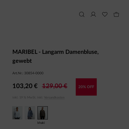
MARIBEL - Langarm Damenbluse,
gewebt
Art.Nr.:
30854-0000
103,20 €
129,00 €
20% OFF
inkl. 19 % MwSt. inkl.
Versandkosten
khaki