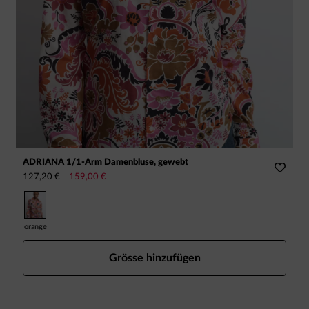
ADRIANA 1/1-Arm Damenbluse, gewebt
L
127,20 €
159,00 €
9
orange
Grösse hinzufügen