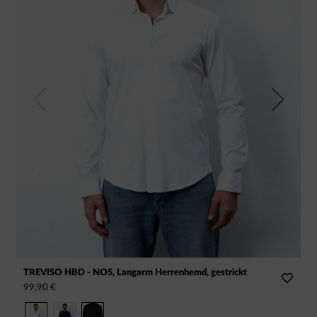
Previous
Next
TREVISO HBD - NOS, Langarm Herrenhemd, gestrickt
T
99,90 €
9