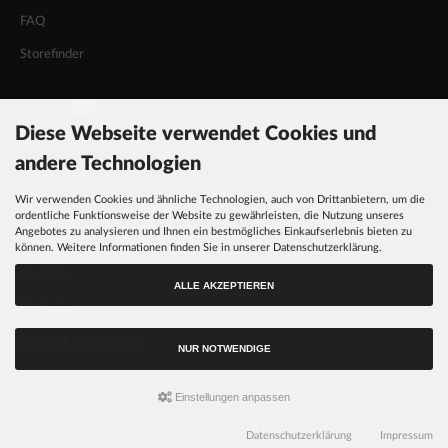
FAQ
Storefinder
Diese Webseite verwendet Cookies und
INFORMATIONEN
andere Technologien
Datenschutz
Wir verwenden Cookies und ähnliche Technologien, auch von Drittanbietern, um die
AGB
ordentliche Funktionsweise der Website zu gewährleisten, die Nutzung unseres
Angebotes zu analysieren und Ihnen ein bestmögliches Einkaufserlebnis bieten zu
Impressum
können. Weitere Informationen finden Sie in unserer Datenschutzerklärung.
Kontakt
ALLE AKZEPTIEREN
Rückgabe
Cookie Einstellungen
NUR NOTWENDIGE
Einstellungen anpassen
FIL NOIR QUALITY SHIRTS © 2026
Datenschutzerklärung
Impressum