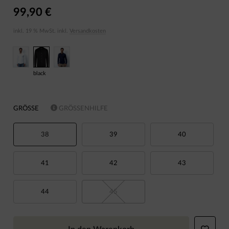
99,90 €
inkl. 19 % MwSt. inkl.
Versandkosten
black
GRÖSSE
GRÖSSENHILFE
38
39
40
41
42
43
44
45