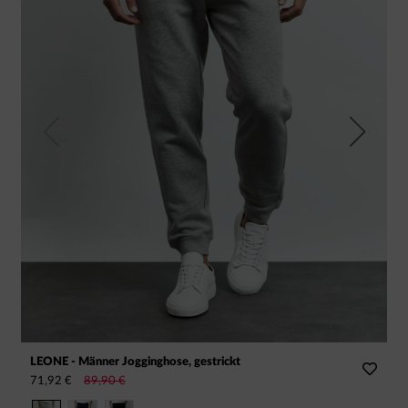
Previous
Next
LEONE - Männer Jogginghose, gestrickt
P
71,92 €
89,90 €
7