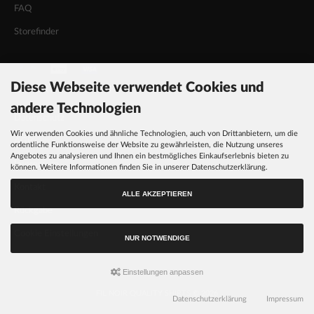
FAQ
Storefinder
Diese Webseite verwendet Cookies und
INFORMATIONEN
andere Technologien
Datenschutz
Wir verwenden Cookies und ähnliche Technologien, auch von Drittanbietern, um die
AGB
ordentliche Funktionsweise der Website zu gewährleisten, die Nutzung unseres
Angebotes zu analysieren und Ihnen ein bestmögliches Einkaufserlebnis bieten zu
Impressum
können. Weitere Informationen finden Sie in unserer Datenschutzerklärung.
Kontakt
ALLE AKZEPTIEREN
Rückgabe
Cookie Einstellungen
NUR NOTWENDIGE
Einstellungen anpassen
FIL NOIR QUALITY SHIRTS © 2026
Datenschutzerklärung
Impressum