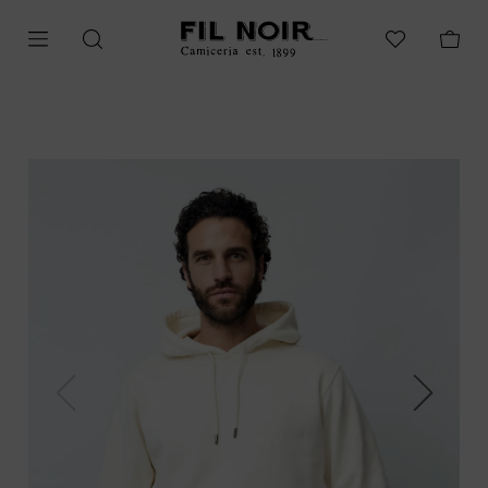
Previous
Next