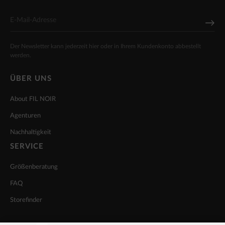
Der Newsletter kann jederzeit hier oder in Ihrem Kundenkonto abbestellt
werden.
ÜBER UNS
About FIL NOIR
Agenturen
Nachhaltigkeit
SERVICE
Größenberatung
FAQ
Storefinder