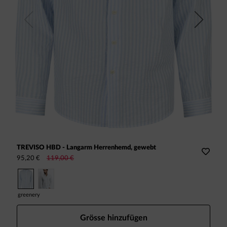
Previous
Next
TREVISO HBD - Langarm Herrenhemd, gewebt
B
95,20 €
119,00 €
5
greenery
n
Grösse hinzufügen