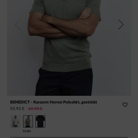
Previous
Next
BENEDICT - Kurzarm Herren Poloshirt, gestrickt
R
55,92 €
69,90 €
4
khaki
w