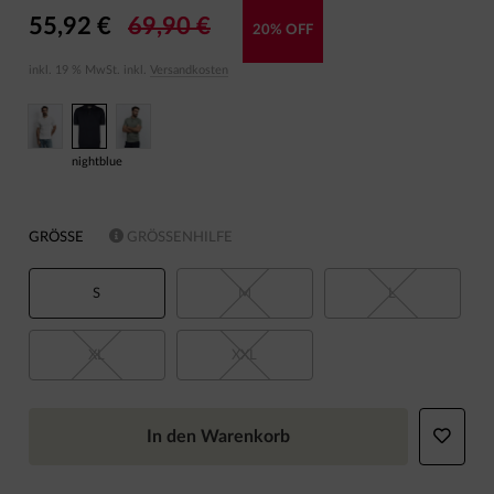
55,92 €
69,90 €
20% OFF
inkl. 19 % MwSt. inkl.
Versandkosten
nightblue
GRÖSSE
GRÖSSENHILFE
S
M
L
XL
XXL
In den Warenkorb