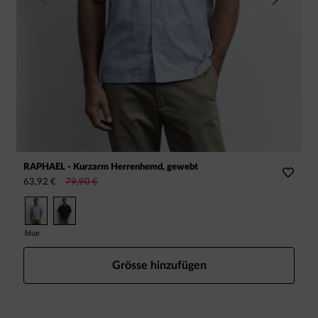
RAPHAEL - Kurzarm Herrenhemd, gewebt
C
63,92 €
79,90 €
g
7
blue
v
Grösse hinzufügen