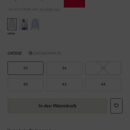
inkl. 19 % MwSt. inkl.
Versandkosten
white
GRÖSSE
GRÖSSENHILFE
34
36
38
40
42
44
In den Warenkorb