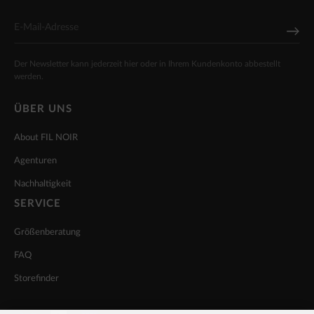
Der Newsletter kann jederzeit hier oder in Ihrem Kundenkonto abbestellt
werden.
ÜBER UNS
About FIL NOIR
Agenturen
Nachhaltigkeit
SERVICE
Größenberatung
FAQ
Storefinder