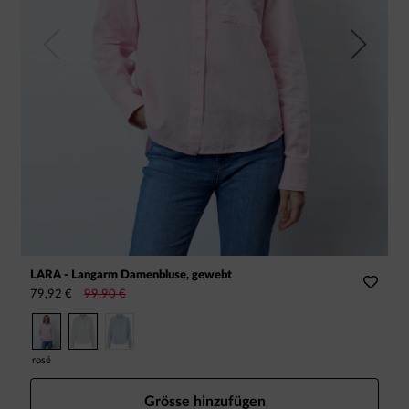
Previous
Next
LARA - Langarm Damenbluse, gewebt
L
79,92 €
99,90 €
1
rosé
Grösse hinzufügen