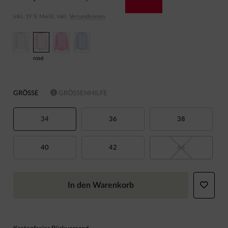
inkl. 19 % MwSt. inkl.
Versandkosten
rosé
GRÖSSE
GRÖSSENHILFE
34
36
38
40
42
44
In den Warenkorb