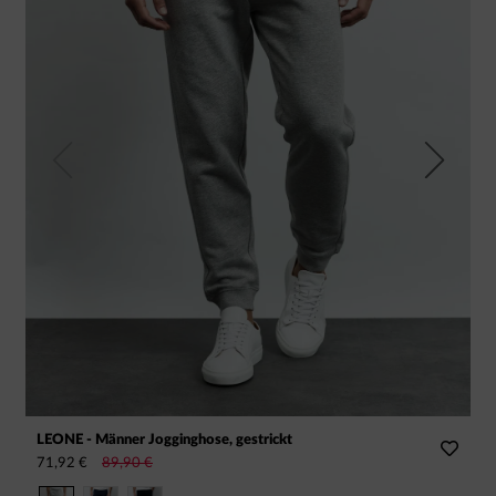
Previous
Next
LEONE - Männer Jogginghose, gestrickt
P
71,92 €
89,90 €
7