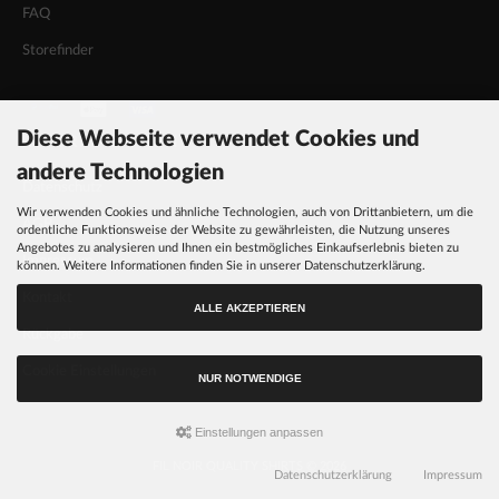
FAQ
Storefinder
Diese Webseite verwendet Cookies und
INFORMATIONEN
andere Technologien
Datenschutz
Wir verwenden Cookies und ähnliche Technologien, auch von Drittanbietern, um die
AGB
ordentliche Funktionsweise der Website zu gewährleisten, die Nutzung unseres
Angebotes zu analysieren und Ihnen ein bestmögliches Einkaufserlebnis bieten zu
Impressum
können. Weitere Informationen finden Sie in unserer Datenschutzerklärung.
Kontakt
ALLE AKZEPTIEREN
Rückgabe
Cookie Einstellungen
NUR NOTWENDIGE
Einstellungen anpassen
FIL NOIR QUALITY SHIRTS © 2026
Datenschutzerklärung
Impressum