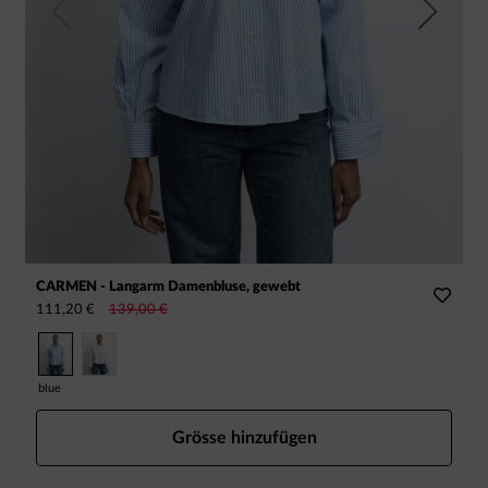
Previous
Next
CARMEN - Langarm Damenbluse, gewebt
R
111,20 €
139,00 €
1
blue
o
Grösse hinzufügen