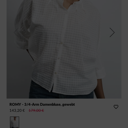
Previous
Next
ROMY - 3/4-Arm Damenbluse, gewebt
V
143,20 €
179,00 €
1