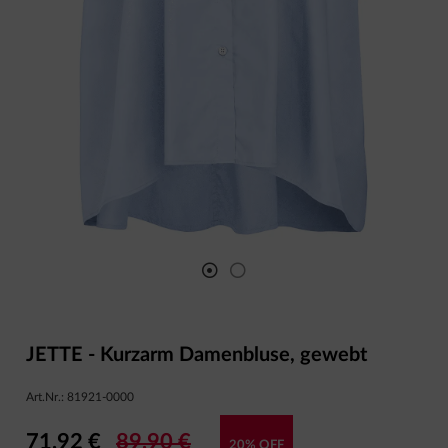
JETTE - Kurzarm Damenbluse, gewebt
Art.Nr.:
81921-0000
71,92 €
89,90 €
20% OFF