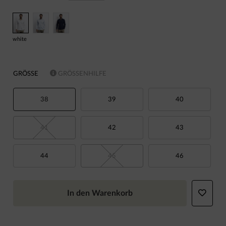
white
GRÖSSE
GRÖSSENHILFE
38
39
40
41
42
43
44
45
46
In den Warenkorb