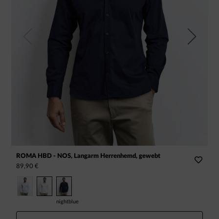
Previous
Next
ROMA HBD - NOS, Langarm Herrenhemd, gewebt
G
89,90 €
1
nightblue