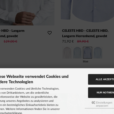
 HBD - Langarm
CELESTE HBD - CELESTE HBD,
GRÖSSE HINZUFÜGEN
GRÖSSE HINZUFÜGEN
GRÖSSE HINZUFÜGEN
GRÖSSE HINZUFÜGEN
GRÖSSE HINZUFÜGEN
GRÖSSE HINZUFÜGEN
GRÖSSE HINZUFÜGEN
emd, gewebt
Langarm Herrenhemd, gewebt
39
39
39
39
39
39
39
40
40
40
40
40
40
40
41
41
41
41
41
41
41
42
42
42
42
42
42
42
43
43
43
43
43
43
43
44
44
44
44
44
44
44
€
129,00 €
71,92 €
89,90 €
blue
ese Webseite verwendet Cookies und
ALLE AKZEPT
dere Technologien
 verwenden Cookies und ähnliche Technologien,
NUR NOTWEN
 von Drittanbietern, um die ordentliche
ktionsweise der Website zu gewährleisten, die
zung unseres Angebotes zu analysieren und
Einstellungen
n ein bestmögliches Einkaufserlebnis bieten zu
anpassen
en. Weitere Informationen finden Sie in unserer
enschutzerklärung.