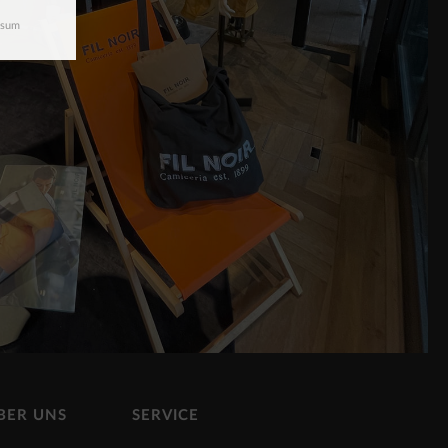
ssum
BER UNS
SERVICE