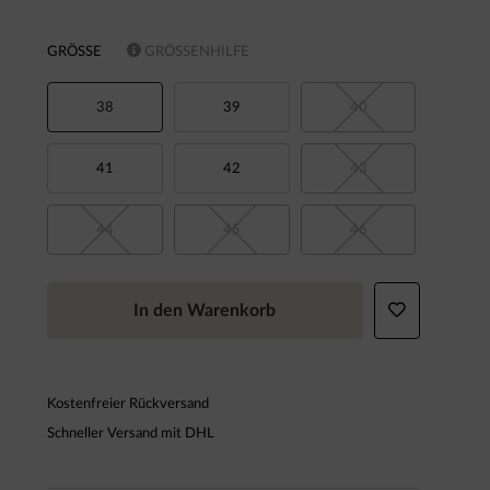
GRÖSSE
GRÖSSENHILFE
38
39
40
41
42
43
44
45
46
In den Warenkorb
Kostenfreier Rückversand
Schneller Versand mit DHL