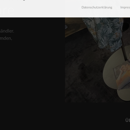
ore
Datenschutzerklärung
Impre
ändler.
emden,
Ü