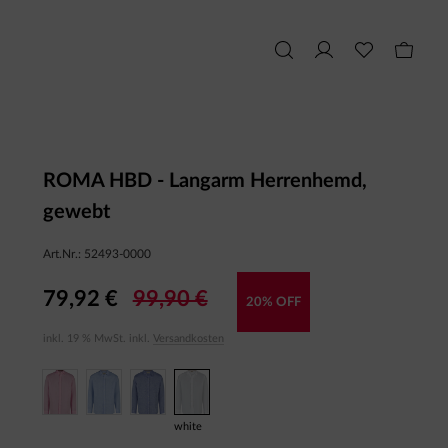
ROMA HBD - Langarm Herrenhemd,
gewebt
Art.Nr.:
52493-0000
79,92 €
99,90 €
20% OFF
inkl. 19 % MwSt. inkl.
Versandkosten
white