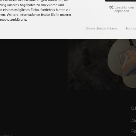
ktionsweise der Website zu gewährleisten, die
zung unseres Angebotes zu analysieren und
Einstellungen
n ein bestmögliches Einkaufserlebnis bieten zu
anpassen
ändler.
en. Weitere Informationen finden Sie in unserer
enschutzerklärung.
emden,
Datenschutzerklärung
Impre
Ü
Ab
Ag
heiten!