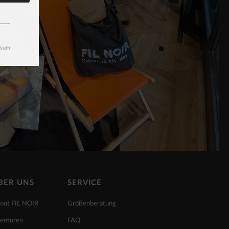
ssum
BER UNS
SERVICE
out FIL NOIR
Größenberatung
enturen
FAQ