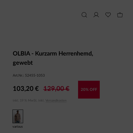
OLBIA - Kurzarm Herrenhemd,
gewebt
Art.Nr.:
52455-1053
103,20 €
129,00 €
20% OFF
inkl. 19 % MwSt. inkl.
Versandkosten
various