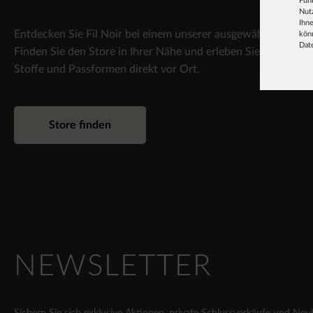
Fun
Nut
Ihne
Entdecken Sie Fil Noir bei einem unserer ausgewählten Fachh
könn
Dat
Finden Sie den Store in Ihrer Nähe und erleben Sie unsere H
Stoffe und Passformen direkt vor Ort.
Store finden
NEWSLETTER
Sichern Sie sich exklusive Aktionen, private Schlussverkäufe und Neu