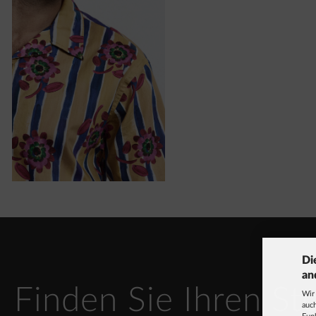
Di
an
Finden Sie Ihren St
Wir
auch