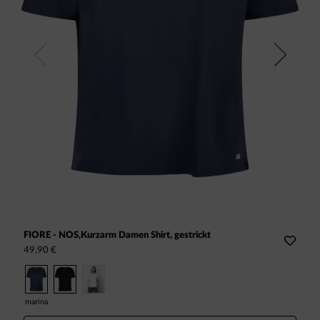
Previous
Next
FIORE - NOS,Kurzarm Damen Shirt, gestrickt
F
49,90 €
4
marina