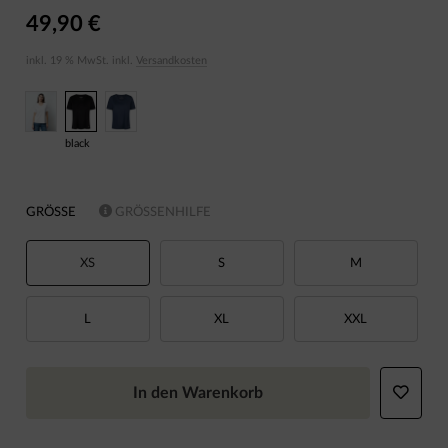
49,90 €
inkl. 19 % MwSt. inkl.
Versandkosten
black
GRÖSSE
GRÖSSENHILFE
XS
S
M
L
XL
XXL
In den Warenkorb