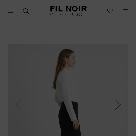
Previous
Next