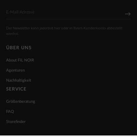
Der Newsletter kann jederzeit hier oder in Ihrem Kundenkonto abbestellt
werden.
ÜBER UNS
About FIL NOIR
Agenturen
Nachhaltigkeit
SERVICE
Größenberatung
FAQ
Storefinder