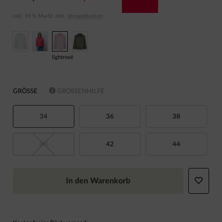
inkl. 19 % MwSt. inkl.
Versandkosten
lightrosé
GRÖSSE
GRÖSSENHILFE
34
36
38
40
42
44
In den Warenkorb