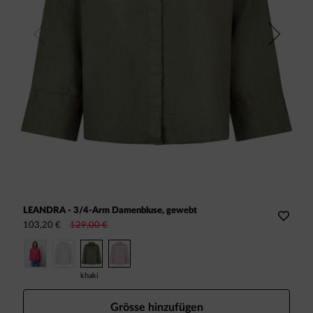
Previous
Next
LEANDRA - 3/4-Arm Damenbluse, gewebt
L
103,20 €
129,00 €
1
khaki
c
Grösse hinzufügen