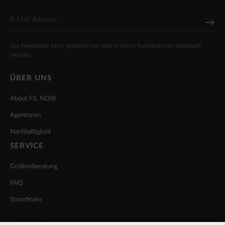
Der Newsletter kann jederzeit hier oder in Ihrem Kundenkonto abbestellt
werden.
ÜBER UNS
About FIL NOIR
Agenturen
Nachhaltigkeit
SERVICE
Größenberatung
FAQ
Storefinder