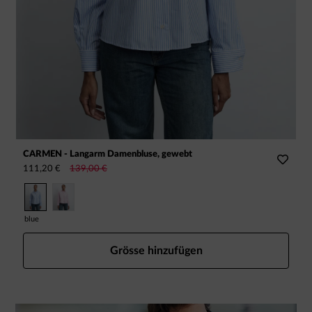
CARMEN - Langarm Damenbluse, gewebt
V
111,20 €
139,00 €
1
blue
w
Grösse hinzufügen