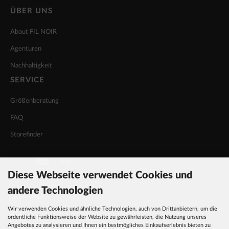
ÜBER UNS
About FIL NOIR
Agenturen
Nachhaltigkeit
SERVICE
Größenberatung
FAQ
Storefinder
Diese Webseite verwendet Cookies und
INFORMATIONEN
andere Technologien
Datenschutz
Wir verwenden Cookies und ähnliche Technologien, auch von Drittanbietern, um die
AGB
ordentliche Funktionsweise der Website zu gewährleisten, die Nutzung unseres
Angebotes zu analysieren und Ihnen ein bestmögliches Einkaufserlebnis bieten zu