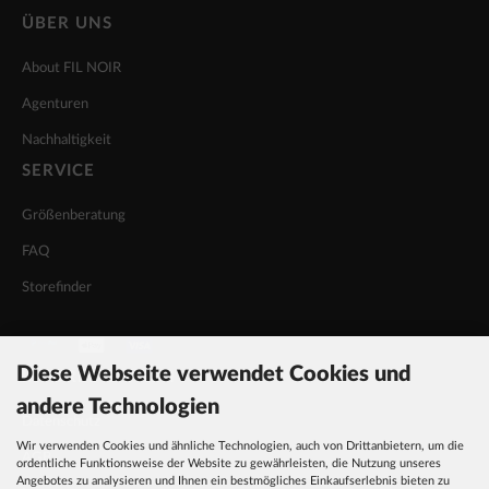
ÜBER UNS
About FIL NOIR
Agenturen
Nachhaltigkeit
SERVICE
Größenberatung
FAQ
Storefinder
Diese Webseite verwendet Cookies und
INFORMATIONEN
andere Technologien
Datenschutz
Wir verwenden Cookies und ähnliche Technologien, auch von Drittanbietern, um die
AGB
ordentliche Funktionsweise der Website zu gewährleisten, die Nutzung unseres
Angebotes zu analysieren und Ihnen ein bestmögliches Einkaufserlebnis bieten zu