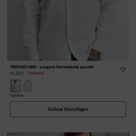
TREVISO HBD - Langarm Herrenhemd, gewebt
C
95,20 €
119,00 €
1
lightblue
r
Grösse hinzufügen