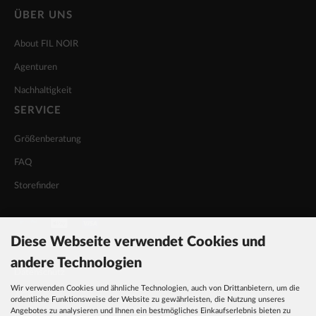
ÜBER UNS
About FIL NOIR
Agenturen
Nachhaltigkeit
SERVICE
Größenberatung
FAQ
Storefinder
Diese Webseite verwendet Cookies und
INFORMATIONEN
andere Technologien
Datenschutz
Wir verwenden Cookies und ähnliche Technologien, auch von Drittanbietern, um die
AGB
ordentliche Funktionsweise der Website zu gewährleisten, die Nutzung unseres
Angebotes zu analysieren und Ihnen ein bestmögliches Einkaufserlebnis bieten zu