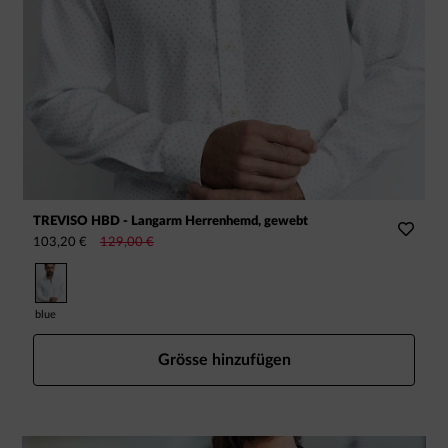
TREVISO HBD - Langarm Herrenhemd, gewebt
R
103,20 €
129,00 €
8
blue
Grösse hinzufügen