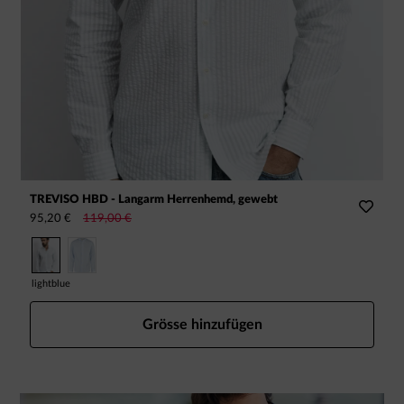
TREVISO HBD - Langarm Herrenhemd, gewebt
R
95,20 €
119,00 €
8
lightblue
w
Grösse hinzufügen