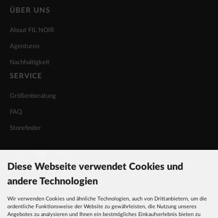
ÜBER UNS
About FIL NOIR
Agenturen
Nachhaltigkeit
SERVICE
Größenberatung
FAQ
Storefinder
Diese Webseite verwendet Cookies und
INFORMATIONEN
andere Technologien
Datenschutz
Wir verwenden Cookies und ähnliche Technologien, auch von Drittanbietern, um die
AGB
ordentliche Funktionsweise der Website zu gewährleisten, die Nutzung unseres
Angebotes zu analysieren und Ihnen ein bestmögliches Einkaufserlebnis bieten zu