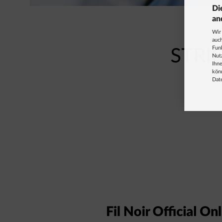
Di
an
Wir
auch
Fun
STRI
Nut
Ihne
könn
Dat
Fil Noir Official O