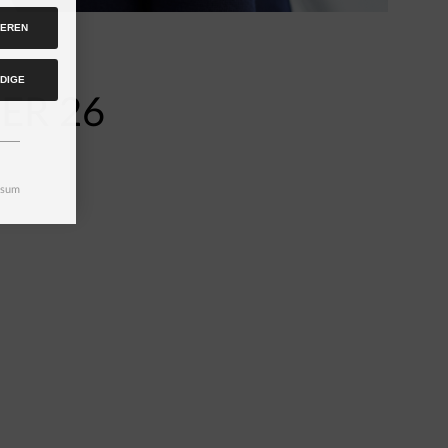
IEREN
DIGE
ER 26
ssum