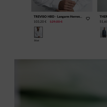
TREVISO HBD - Langarm Herrenhemd, gewebt
THER
103,20 €
129,00 €
51,6
blue