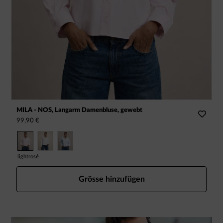
MILA - NOS, Langarm Damenbluse, gewebt
C
99,90 €
1
lightrosé
Grösse hinzufügen