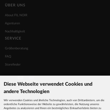
ÜBER UNS
About FIL NOIR
Agenturen
Nachhaltigkeit
SERVICE
Größenberatung
FAQ
Storefinder
Diese Webseite verwendet Cookies und
INFORMATIONEN
andere Technologien
Datenschutz
Wir verwenden Cookies und ähnliche Technologien, auch von Drittanbietern, um die
AGB
ordentliche Funktionsweise der Website zu gewährleisten, die Nutzung unseres
Angebotes zu analysieren und Ihnen ein bestmögliches Einkaufserlebnis bieten zu