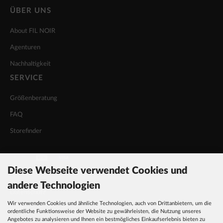
ÜBER UNS
About FIL NOIR
Agenturen
Nachhaltigkeit
SERVICE
Größenberatung
FAQ
Storefinder
Diese Webseite verwendet Cookies und
INFORMATIONEN
andere Technologien
Datenschutz
Wir verwenden Cookies und ähnliche Technologien, auch von Drittanbietern, um die
AGB
ordentliche Funktionsweise der Website zu gewährleisten, die Nutzung unseres
Angebotes zu analysieren und Ihnen ein bestmögliches Einkaufserlebnis bieten zu