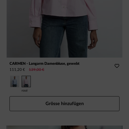
CARMEN - Langarm Damenbluse, gewebt
L
111,20 €
139,00 €
1
rosé
o
Grösse hinzufügen