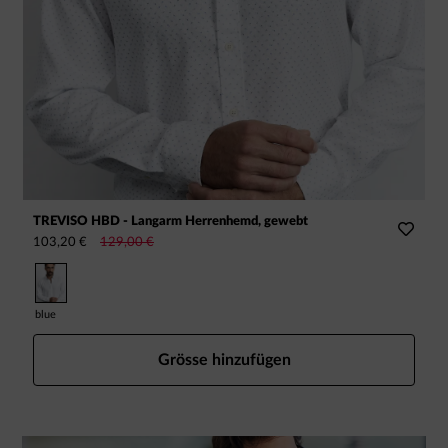
TREVISO HBD - Langarm Herrenhemd, gewebt
R
103,20 €
129,00 €
8
blue
Grösse hinzufügen