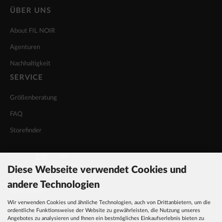
ÜBER UNS
About FIL NOIR
Agenturen
Nachhaltigkeit
SERVICE
Größenberatung
FAQ
Storefinder
Diese Webseite verwendet Cookies und
INFORMATIONEN
andere Technologien
Datenschutz
Wir verwenden Cookies und ähnliche Technologien, auch von Drittanbietern, um die
AGB
ordentliche Funktionsweise der Website zu gewährleisten, die Nutzung unseres
Angebotes zu analysieren und Ihnen ein bestmögliches Einkaufserlebnis bieten zu